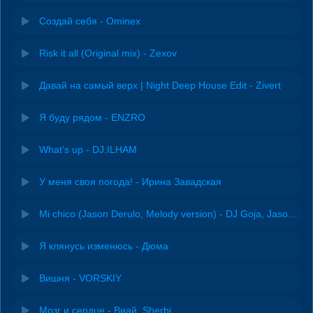
Создай себя - Ominex
Risk it all (Original mix) - Zexov
Давай на самый верх | Night Deep House Edit - Zivert
Я буду рядом - ENZRO
What's up - DJ.ILHAM
У меня своя погода! - Ирина Завадская
Mi chico (Jason Derulo, Melody version) - DJ Goja, Jason Derulo & Melody
Я клянусь изменюсь - Дюма
Вишня - VORSKIY
Мозг и сердце - Виай, Sherbi