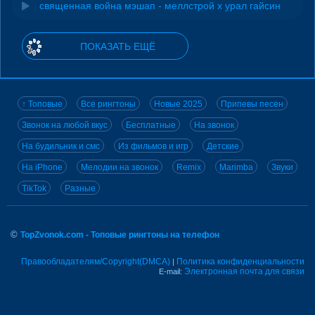
священная война мэшап - меллстрой х урал гайсин
ПОКАЗАТЬ ЕЩЁ
↑ Топовые
Все рингтоны
Новые 2025
Припевы песен
Звонок на любой вкус
Бесплатные
На звонок
На будильник и смс
Из фильмов и игр
Детские
На iPhone
Мелодии на звонок
Remix
Marimba
Звуки
TikTok
Разные
©
TopZvonok.com - Топовые рингтоны на телефон
Правообладателям/Copyright(DMCA)
Политика конфиденциальности
|
Электронная почта для связи
E-mail: