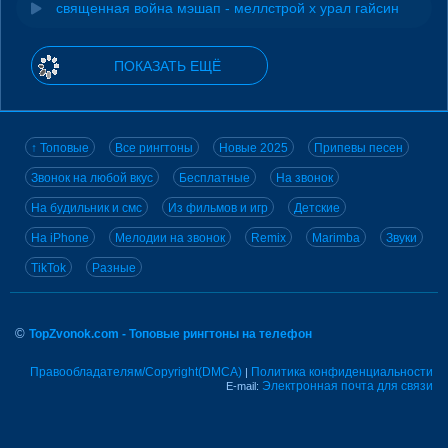
священная война мэшап - меллстрой х урал гайсин
ПОКАЗАТЬ ЕЩЁ
↑ Топовые
Все рингтоны
Новые 2025
Припевы песен
Звонок на любой вкус
Бесплатные
На звонок
На будильник и смс
Из фильмов и игр
Детские
На iPhone
Мелодии на звонок
Remix
Marimba
Звуки
TikTok
Разные
©
TopZvonok.com - Топовые рингтоны на телефон
Правообладателям/Copyright(DMCA)
Политика конфиденциальности
|
Электронная почта для связи
E-mail: