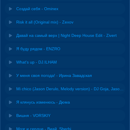
Создай себя - Ominex
Risk it all (Original mix) - Zexov
Давай на самый верх | Night Deep House Edit - Zivert
Я буду рядом - ENZRO
What's up - DJ.ILHAM
У меня своя погода! - Ирина Завадская
Mi chico (Jason Derulo, Melody version) - DJ Goja, Jason Derulo & Melody
Я клянусь изменюсь - Дюма
Вишня - VORSKIY
Мозг и сердце - Виай, Sherbi