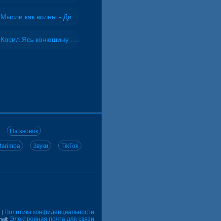
Мысли как волны - Дисковолна
Косил Ясь конюшину - ВИА "Песняры"
На звонок
arimba
Звуки
TikTok
Политика конфиденциальности
|
Электронная почта для связи
ail: