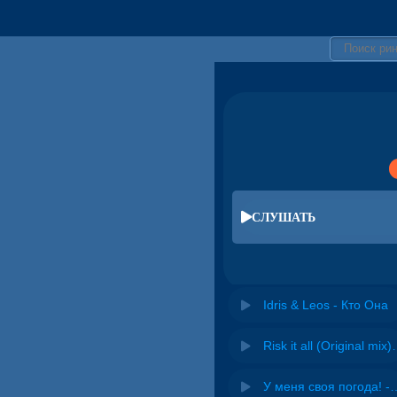
СЛУШАТЬ
Idris & Leos - Кто Она
Risk it all (O
У меня своя погода! -