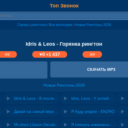
Топ Звонок
Скачать рингтоны
Все категории
Новые Рингтоны 2026
/
/
Idris & Leos - Горянка рингтон
<<
♥
0
+1 437
>>
СКАЧАТЬ MP3
Новые Рингтоны 2026
Idris & Leos - В последний раз
Idris, Leos - У аллей
riginal mix) - Zexov
Давай на самый верх | Night Deep House Edit - Zivert
Я буду рядом - ENZRO
 Ирина Завадская
Mi chico (Jason Derulo, Melody version) - DJ Goja, Jason Derulo & Melody
Я клянусь изменюсь - Дюма