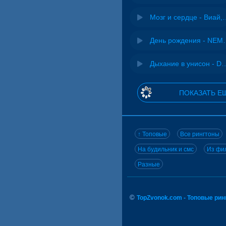
Мозг и сердце 
День рожд
Дыхание в унисон -
ПОКАЗАТЬ Е
↑ Топовые
Все рингтоны
На будильник и смс
Из фил
Разные
©
TopZvonok.com - Топовые ри