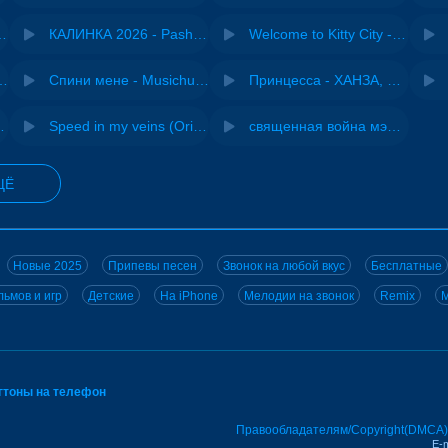
- Виай, Sherbi
КАЛИНКА 2026 - Pasha Production
Welcome to Kitty City - Cyriak
ения - NEMIGA
Спини мене - Musichuman
Принцесса - ХАНЗА, Adjo
 DJ Maximus
Speed in my veins (Original mix) - MODESSON
священная война мэшап - меллстрой х урал гайсин
ЩЁ
Новые 2025
Припевы песен
Звонок на любой вкус
Бесплатные
ьмов и игр
Детские
На iPhone
Мелодии на звонок
Remix
M
нгтоны на телефон
Правообладателям/Copyright(DMCA)
E-m