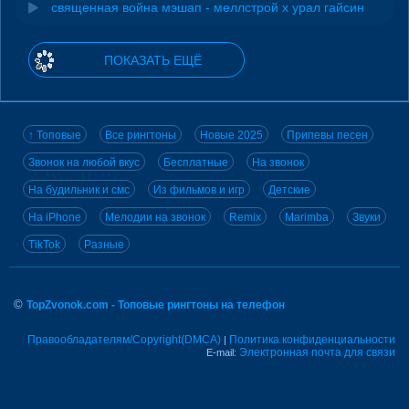
священная война мэшап - меллстрой х урал гайсин
ПОКАЗАТЬ ЕЩЁ
↑ Топовые
Все рингтоны
Новые 2025
Припевы песен
Звонок на любой вкус
Бесплатные
На звонок
На будильник и смс
Из фильмов и игр
Детские
На iPhone
Мелодии на звонок
Remix
Marimba
Звуки
TikTok
Разные
©
TopZvonok.com - Топовые рингтоны на телефон
Правообладателям/Copyright(DMCA)
Политика конфиденциальности
|
Электронная почта для связи
E-mail: