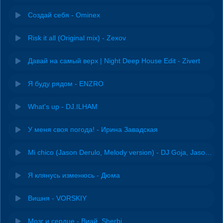
Создай себя - Ominex
Risk it all (Original mix) - Zexov
Давай на самый верх | Night Deep House Edit - Zivert
Я буду рядом - ENZRO
What's up - DJ.ILHAM
У меня своя погода! - Ирина Завадская
Mi chico (Jason Derulo, Melody version) - DJ Goja, Jason Derulo & Melody
Я клянусь изменюсь - Дюма
Вишня - VORSKIY
Мозг и сердце - Виай, Sherbi