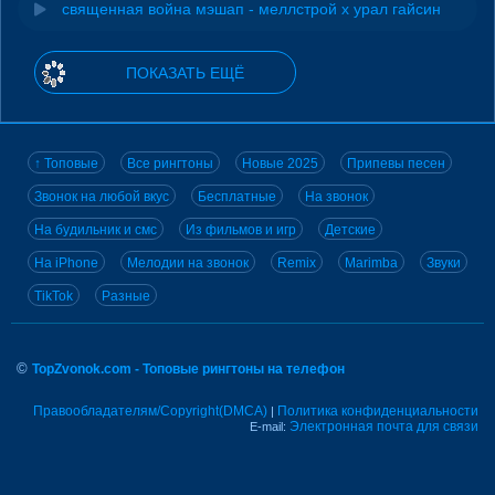
священная война мэшап - меллстрой х урал гайсин
ПОКАЗАТЬ ЕЩЁ
↑ Топовые
Все рингтоны
Новые 2025
Припевы песен
Звонок на любой вкус
Бесплатные
На звонок
На будильник и смс
Из фильмов и игр
Детские
На iPhone
Мелодии на звонок
Remix
Marimba
Звуки
TikTok
Разные
©
TopZvonok.com - Топовые рингтоны на телефон
Правообладателям/Copyright(DMCA)
Политика конфиденциальности
|
Электронная почта для связи
E-mail: