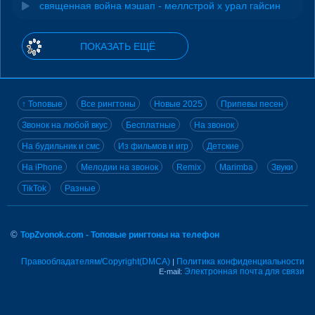
священная война мэшап - меллстрой х урал гайсин
ПОКАЗАТЬ ЕЩЁ
↑ Топовые
Все рингтоны
Новые 2025
Припевы песен
Звонок на любой вкус
Бесплатные
На звонок
На будильник и смс
Из фильмов и игр
Детские
На iPhone
Мелодии на звонок
Remix
Marimba
Звуки
TikTok
Разные
©
TopZvonok.com - Топовые рингтоны на телефон
Правообладателям/Copyright(DMCA)
Политика конфиденциальности
|
Электронная почта для связи
E-mail: