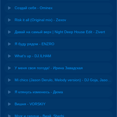
Создай себя - Ominex
Risk it all (Original mix) - Zexov
Давай на самый верх | Night Deep House Edit - Zivert
Я буду рядом - ENZRO
What's up - DJ.ILHAM
У меня своя погода! - Ирина Завадская
Mi chico (Jason Derulo, Melody version) - DJ Goja, Jason Derulo & Melody
Я клянусь изменюсь - Дюма
Вишня - VORSKIY
Мозг и сердце - Виай, Sherbi