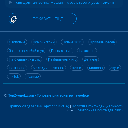
священная война мэшап - меллстрой х урал гайсин
ПОКАЗАТЬ ЕЩЁ
↑ Топовые
Все рингтоны
Новые 2025
Припевы песен
Звонок на любой вкус
Бесплатные
На звонок
На будильник и смс
Из фильмов и игр
Детские
На iPhone
Мелодии на звонок
Remix
Marimba
Звуки
TikTok
Разные
©
TopZvonok.com - Топовые рингтоны на телефон
Правообладателям/Copyright(DMCA)
Политика конфиденциальности
|
Электронная почта для связи
E-mail: