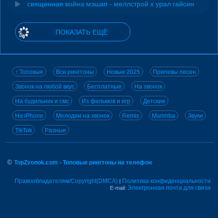
священная война мэшап - меллстрой х урал гайсин
ПОКАЗАТЬ ЕЩЁ
↑ Топовые
Все рингтоны
Новые 2025
Припевы песен
Звонок на любой вкус
Бесплатные
На звонок
На будильник и смс
Из фильмов и игр
Детские
На iPhone
Мелодии на звонок
Remix
Marimba
Звуки
TikTok
Разные
©
TopZvonok.com - Топовые рингтоны на телефон
Правообладателям/Copyright(DMCA)
Политика конфиденциальности
|
Электронная почта для связи
E-mail: