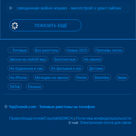
священная война мэшап - меллстрой х урал гайсин
ПОКАЗАТЬ ЕЩЁ
↑ Топовые
Все рингтоны
Новые 2025
Припевы песен
Звонок на любой вкус
Бесплатные
На звонок
На будильник и смс
Из фильмов и игр
Детские
На iPhone
Мелодии на звонок
Remix
Marimba
Звуки
TikTok
Разные
©
TopZvonok.com - Топовые рингтоны на телефон
Правообладателям/Copyright(DMCA)
Политика конфиденциальности
|
Электронная почта для связи
E-mail: