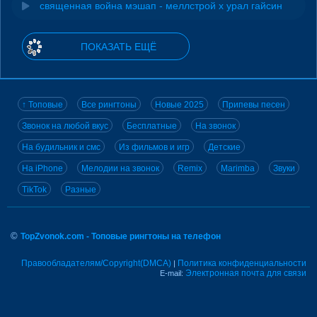
священная война мэшап - меллстрой х урал гайсин
ПОКАЗАТЬ ЕЩЁ
↑ Топовые
Все рингтоны
Новые 2025
Припевы песен
Звонок на любой вкус
Бесплатные
На звонок
На будильник и смс
Из фильмов и игр
Детские
На iPhone
Мелодии на звонок
Remix
Marimba
Звуки
TikTok
Разные
©
TopZvonok.com - Топовые рингтоны на телефон
Правообладателям/Copyright(DMCA)
Политика конфиденциальности
|
Электронная почта для связи
E-mail: