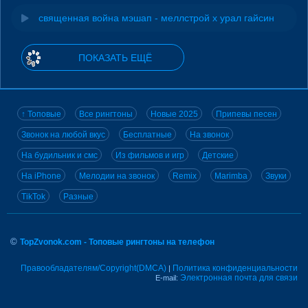
священная война мэшап - меллстрой х урал гайсин
ПОКАЗАТЬ ЕЩЁ
↑ Топовые
Все рингтоны
Новые 2025
Припевы песен
Звонок на любой вкус
Бесплатные
На звонок
На будильник и смс
Из фильмов и игр
Детские
На iPhone
Мелодии на звонок
Remix
Marimba
Звуки
TikTok
Разные
©
TopZvonok.com - Топовые рингтоны на телефон
Правообладателям/Copyright(DMCA)
Политика конфиденциальности
|
Электронная почта для связи
E-mail: