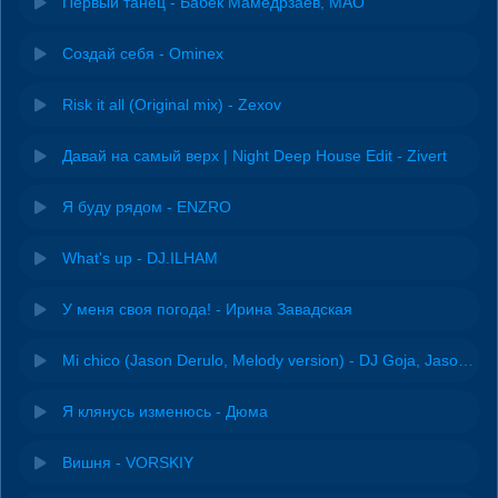
Первый танец - Бабек Мамедрзаев, MAO
Создай себя - Ominex
Risk it all (Original mix) - Zexov
Давай на самый верх | Night Deep House Edit - Zivert
Я буду рядом - ENZRO
What's up - DJ.ILHAM
У меня своя погода! - Ирина Завадская
Mi chico (Jason Derulo, Melody version) - DJ Goja, Jason Derulo & Melody
Я клянусь изменюсь - Дюма
Вишня - VORSKIY