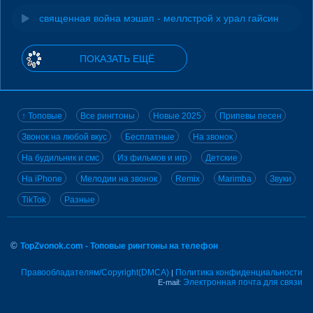
священная война мэшап - меллстрой х урал гайсин
ПОКАЗАТЬ ЕЩЁ
↑ Топовые
Все рингтоны
Новые 2025
Припевы песен
Звонок на любой вкус
Бесплатные
На звонок
На будильник и смс
Из фильмов и игр
Детские
На iPhone
Мелодии на звонок
Remix
Marimba
Звуки
TikTok
Разные
©
TopZvonok.com - Топовые рингтоны на телефон
Правообладателям/Copyright(DMCA)
Политика конфиденциальности
|
Электронная почта для связи
E-mail: