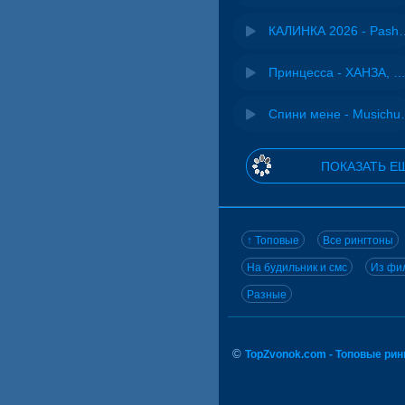
КАЛИНКА 2026 - 
Принцесса - ХАНЗА, Ad
Спини ме
ПОКАЗАТЬ Е
↑ Топовые
Все рингтоны
На будильник и смс
Из фил
Разные
©
TopZvonok.com - Топовые ри