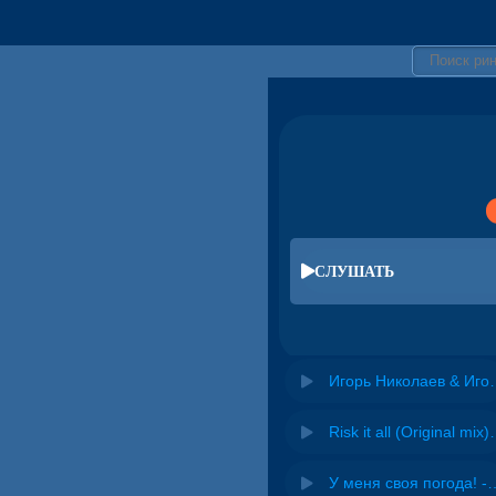
СЛУШАТЬ
Игорь Николаев & И
Risk it all (O
У меня своя погода! -