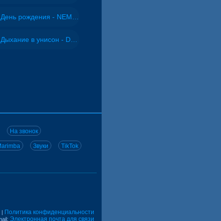
День рождения - NEMIGA
Дыхание в унисон - DJ Maximus
На звонок
arimba
Звуки
TikTok
Политика конфиденциальности
|
Электронная почта для связи
ail: