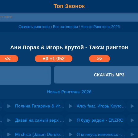
Топ Звонок
Скачать рингтоны
Все категории
Новые Рингтоны 2026
/
/
Ани Лорак & Игорь Крутой - Такси рингтон
<<
♥
0
+1 052
>>
СКАЧАТЬ MP3
Новые Рингтоны 2026
горь Крутой - Благоверная
Полина Гагарина & Игорь Крутой - Море
Алсу feat. Игорь Крутой - Качели
riginal mix) - Zexov
Давай на самый верх | Night Deep House Edit - Zivert
Я буду рядом - ENZRO
 Ирина Завадская
Mi chico (Jason Derulo, Melody version) - DJ Goja, Jason Derulo & Melody
Я клянусь изменюсь - Дюма