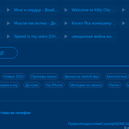
Pasha Production
Мозг и сердце - Виай, Sherbi
Welcome to Kitty City - Cyriak
jo
Мысли как волны - Дисковолна
Косил Ясь конюшину - ВИА "Песняры"
не - Musichuman
Speed in my veins (Original mix) - MODESSON
священная война мэшап - меллстрой х урал гайсин
ЩЁ
Новые 2025
Припевы песен
Звонок на любой вкус
Бесплатные
ьмов и игр
Детские
На iPhone
Мелодии на звонок
Remix
M
нгтоны на телефон
Правообладателям/Copyright(DMCA)
E-m