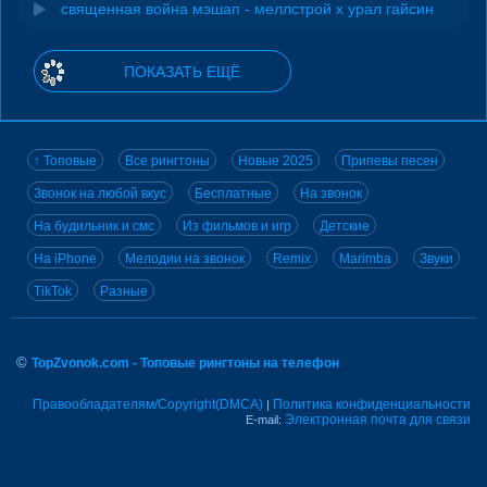
священная война мэшап - меллстрой х урал гайсин
ПОКАЗАТЬ ЕЩЁ
↑ Топовые
Все рингтоны
Новые 2025
Припевы песен
Звонок на любой вкус
Бесплатные
На звонок
На будильник и смс
Из фильмов и игр
Детские
На iPhone
Мелодии на звонок
Remix
Marimba
Звуки
TikTok
Разные
©
TopZvonok.com - Топовые рингтоны на телефон
Правообладателям/Copyright(DMCA)
Политика конфиденциальности
|
Электронная почта для связи
E-mail: