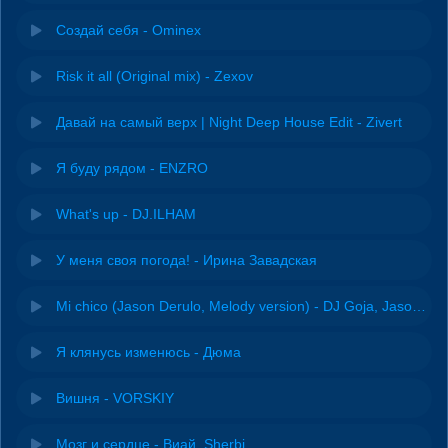
Создай себя - Ominex
Risk it all (Original mix) - Zexov
Давай на самый верх | Night Deep House Edit - Zivert
Я буду рядом - ENZRO
What's up - DJ.ILHAM
У меня своя погода! - Ирина Завадская
Mi chico (Jason Derulo, Melody version) - DJ Goja, Jason Derulo & Melody
Я клянусь изменюсь - Дюма
Вишня - VORSKIY
Мозг и сердце - Виай, Sherbi