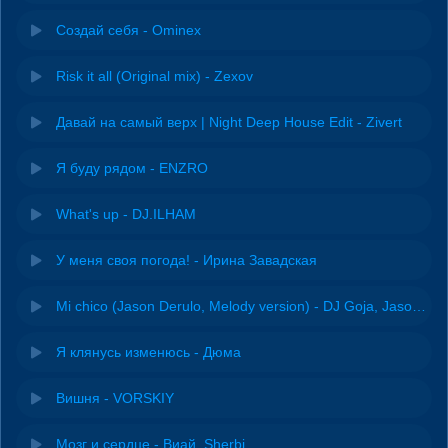
Создай себя - Ominex
Risk it all (Original mix) - Zexov
Давай на самый верх | Night Deep House Edit - Zivert
Я буду рядом - ENZRO
What's up - DJ.ILHAM
У меня своя погода! - Ирина Завадская
Mi chico (Jason Derulo, Melody version) - DJ Goja, Jason Derulo & Melody
Я клянусь изменюсь - Дюма
Вишня - VORSKIY
Мозг и сердце - Виай, Sherbi