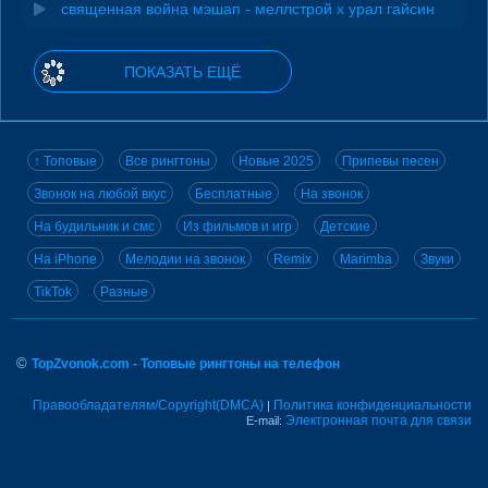
священная война мэшап - меллстрой х урал гайсин
ПОКАЗАТЬ ЕЩЁ
↑ Топовые
Все рингтоны
Новые 2025
Припевы песен
Звонок на любой вкус
Бесплатные
На звонок
На будильник и смс
Из фильмов и игр
Детские
На iPhone
Мелодии на звонок
Remix
Marimba
Звуки
TikTok
Разные
©
TopZvonok.com - Топовые рингтоны на телефон
Правообладателям/Copyright(DMCA)
Политика конфиденциальности
|
Электронная почта для связи
E-mail: