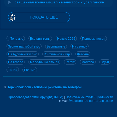
священная война мэшап - меллстрой х урал гайсин
ПОКАЗАТЬ ЕЩЁ
↑ Топовые
Все рингтоны
Новые 2025
Припевы песен
Звонок на любой вкус
Бесплатные
На звонок
На будильник и смс
Из фильмов и игр
Детские
На iPhone
Мелодии на звонок
Remix
Marimba
Звуки
TikTok
Разные
©
TopZvonok.com - Топовые рингтоны на телефон
Правообладателям/Copyright(DMCA)
Политика конфиденциальности
|
Электронная почта для связи
E-mail: