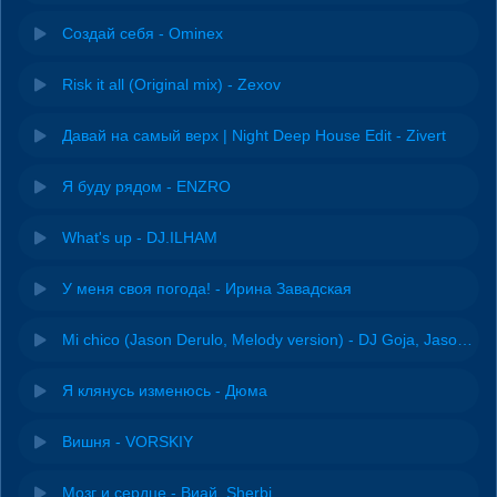
Создай себя - Ominex
Risk it all (Original mix) - Zexov
Давай на самый верх | Night Deep House Edit - Zivert
Я буду рядом - ENZRO
What's up - DJ.ILHAM
У меня своя погода! - Ирина Завадская
Mi chico (Jason Derulo, Melody version) - DJ Goja, Jason Derulo & Melody
Я клянусь изменюсь - Дюма
Вишня - VORSKIY
Мозг и сердце - Виай, Sherbi