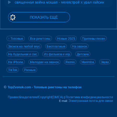
священная война мэшап - меллстрой х урал гайсин
ПОКАЗАТЬ ЕЩЁ
↑ Топовые
Все рингтоны
Новые 2025
Припевы песен
Звонок на любой вкус
Бесплатные
На звонок
На будильник и смс
Из фильмов и игр
Детские
На iPhone
Мелодии на звонок
Remix
Marimba
Звуки
TikTok
Разные
©
TopZvonok.com - Топовые рингтоны на телефон
Правообладателям/Copyright(DMCA)
Политика конфиденциальности
|
Электронная почта для связи
E-mail: