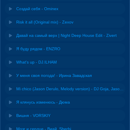
Создай себя - Ominex
Risk it all (Original mix) - Zexov
Давай на самый верх | Night Deep House Edit - Zivert
Я буду рядом - ENZRO
What's up - DJ.ILHAM
У меня своя погода! - Ирина Завадская
Mi chico (Jason Derulo, Melody version) - DJ Goja, Jason Derulo & Melody
Я клянусь изменюсь - Дюма
Вишня - VORSKIY
Мозг и сердце - Виай, Sherbi