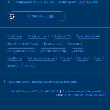
священная война мэшап - меллстрой х урал гайсин
ПОКАЗАТЬ ЕЩЁ
↑ Топовые
Все рингтоны
Новые 2025
Припевы песен
Звонок на любой вкус
Бесплатные
На звонок
На будильник и смс
Из фильмов и игр
Детские
На iPhone
Мелодии на звонок
Remix
Marimba
Звуки
TikTok
Разные
©
TopZvonok.com - Топовые рингтоны на телефон
Правообладателям/Copyright(DMCA)
Политика конфиденциальности
|
Электронная почта для связи
E-mail: