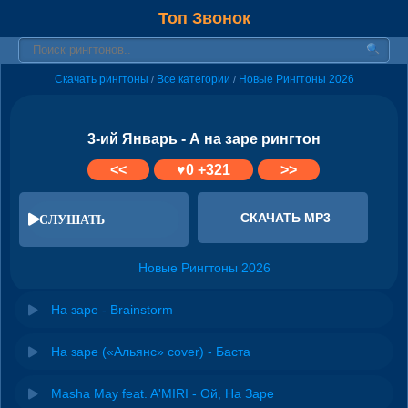
Топ Звонок
Скачать рингтоны
Все категории
Новые Рингтоны 2026
/
/
3-ий Январь - А на заре рингтон
<<
♥
0
+321
>>
СКАЧАТЬ MP3
СЛУШАТЬ
Новые Рингтоны 2026
На заре - Brainstorm
На заре («Альянс» cover) - Баста
Masha May feat. A'MIRI - Ой, На Заре