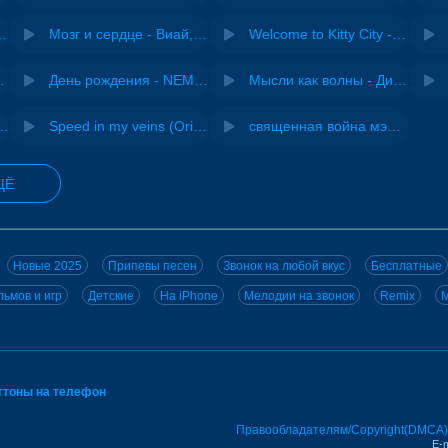
Pasha Production
Мозг и сердце - Виай, Sherbi
Welcome to Kitty City - Cyriak
ВИА "Песняры"
День рождения - NEMIGA
Мысли как волны - Дисковолна
не - Musichuman
Speed in my veins (Original mix) - MODESSON
священная война мэшап - меллстрой х урал гайсин
ЩЁ
Новые 2025
Припевы песен
Звонок на любой вкус
Бесплатные
ьмов и игр
Детские
На iPhone
Мелодии на звонок
Remix
M
нгтоны на телефон
Правообладателям/Copyright(DMCA)
E-m