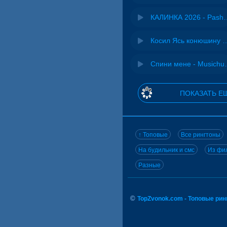
КАЛИНКА 2026 - 
Косил Ясь конюшину - 
Спини ме
ПОКАЗАТЬ Е
↑ Топовые
Все рингтоны
На будильник и смс
Из фил
Разные
©
TopZvonok.com - Топовые ри