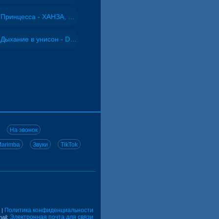
Принцесса - ХАНЗА, Adjo
Дыхание в унисон - DJ Maximus
На звонок
arimba
Звуки
TikTok
Политика конфиденциальности
|
Электронная почта для связи
ail: