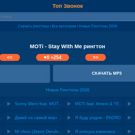
Топ Звонок
Скачать рингтоны
Все категории
Новые Рингтоны 2026
/
/
MOTi - Stay With Me рингтон
<<
♥
0
+254
>>
СКАЧАТЬ MP3
Новые Рингтоны 2026
ae - Drunk On You
Sonny Wern feat. MOTi - Monsters
MOTi feat. Amero & TEN TIMES - Comes Back To You
riginal mix) - Zexov
Давай на самый верх | Night Deep House Edit - Zivert
Я буду рядом - ENZRO
 Ирина Завадская
Mi chico (Jason Derulo, Melody version) - DJ Goja, Jason Derulo & Melody
Я клянусь изменюсь - Дюма