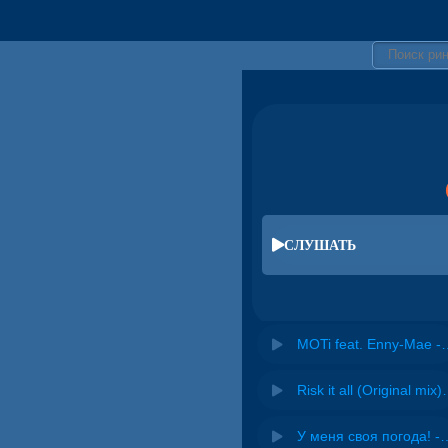
СЛУШАТЬ
MOTi feat. Enny-M
Risk it all (O
У меня своя погода! -