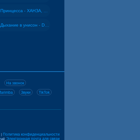
Принцесса - ХАНЗА, Adjo
Дыхание в унисон - DJ Maximus
На звонок
arimba
Звуки
TikTok
Политика конфиденциальности
|
Электронная почта для связи
ail: