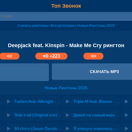
Топ Звонок
Скачать рингтоны
Все категории
Новые Рингтоны 2026
/
/
Deepjack feat. Kinspin - Make Me Cry рингтон
<<
♥
0
+223
>>
СКАЧАТЬ MP3
Новые Рингтоны 2026
 Make It Make Sense
Falden feat. Allknight - Make It Out
Triple M feat. Blanee - U Make Me Feel Alive
Risk it all (Original mix) - Zexov
Давай на самый верх | Night Deep House Edit - Zivert
 Ирина Завадская
Mi chico (Jason Derulo, Melody version) - DJ Goja, Jason Derulo & Melody
Я клянусь изменюсь - Дюма