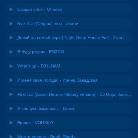
Создай себя - Ominex
Risk it all (Original mix) - Zexov
Давай на самый верх | Night Deep House Edit - Zivert
Я буду рядом - ENZRO
What's up - DJ.ILHAM
У меня своя погода! - Ирина Завадская
Mi chico (Jason Derulo, Melody version) - DJ Goja, Jason Derulo & Melody
Я клянусь изменюсь - Дюма
Вишня - VORSKIY
Мозг и сердце - Виай, Sherbi