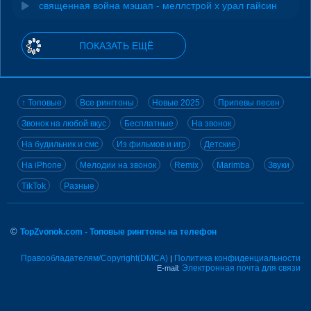
священная война мэшап - меллстрой х урал гайсин
ПОКАЗАТЬ ЕЩЁ
↑ Топовые
Все рингтоны
Новые 2025
Припевы песен
Звонок на любой вкус
Бесплатные
На звонок
На будильник и смс
Из фильмов и игр
Детские
На iPhone
Мелодии на звонок
Remix
Marimba
Звуки
TikTok
Разные
©
TopZvonok.com - Топовые рингтоны на телефон
Правообладателям/Copyright(DMCA)
Политика конфиденциальности
|
Электронная почта для связи
E-mail: