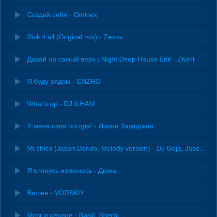
Создай себя - Ominex
Risk it all (Original mix) - Zexov
Давай на самый верх | Night Deep House Edit - Zivert
Я буду рядом - ENZRO
What's up - DJ.ILHAM
У меня своя погода! - Ирина Завадская
Mi chico (Jason Derulo, Melody version) - DJ Goja, Jason Derulo & Melody
Я клянусь изменюсь - Дюма
Вишня - VORSKIY
Мозг и сердце - Виай, Sherbi