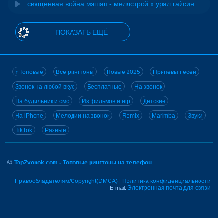
священная война мэшап - меллстрой х урал гайсин
ПОКАЗАТЬ ЕЩЁ
↑ Топовые
Все рингтоны
Новые 2025
Припевы песен
Звонок на любой вкус
Бесплатные
На звонок
На будильник и смс
Из фильмов и игр
Детские
На iPhone
Мелодии на звонок
Remix
Marimba
Звуки
TikTok
Разные
©
TopZvonok.com - Топовые рингтоны на телефон
Правообладателям/Copyright(DMCA)
Политика конфиденциальности
|
Электронная почта для связи
E-mail: