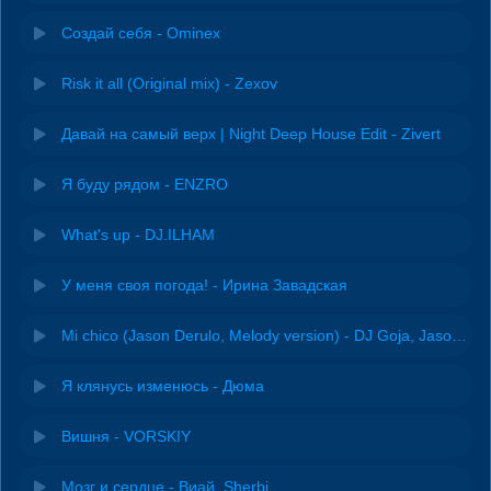
Создай себя - Ominex
Risk it all (Original mix) - Zexov
Давай на самый верх | Night Deep House Edit - Zivert
Я буду рядом - ENZRO
What's up - DJ.ILHAM
У меня своя погода! - Ирина Завадская
Mi chico (Jason Derulo, Melody version) - DJ Goja, Jason Derulo & Melody
Я клянусь изменюсь - Дюма
Вишня - VORSKIY
Мозг и сердце - Виай, Sherbi