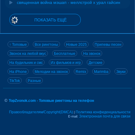
священная война мэшап - меллстрой х урал гайсин
ПОКАЗАТЬ ЕЩЁ
↑ Топовые
Все рингтоны
Новые 2025
Припевы песен
Звонок на любой вкус
Бесплатные
На звонок
На будильник и смс
Из фильмов и игр
Детские
На iPhone
Мелодии на звонок
Remix
Marimba
Звуки
TikTok
Разные
©
TopZvonok.com - Топовые рингтоны на телефон
Правообладателям/Copyright(DMCA)
Политика конфиденциальности
|
Электронная почта для связи
E-mail: