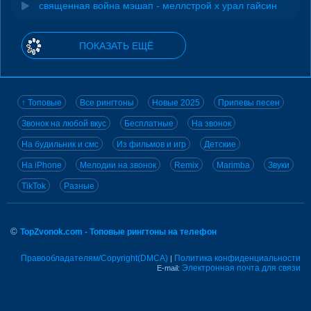
священная война мэшап - меллстрой х урал гайсин
ПОКАЗАТЬ ЕЩЁ
↑ Топовые
Все рингтоны
Новые 2025
Припевы песен
Звонок на любой вкус
Бесплатные
На звонок
На будильник и смс
Из фильмов и игр
Детские
На iPhone
Мелодии на звонок
Remix
Marimba
Звуки
TikTok
Разные
©
TopZvonok.com - Топовые рингтоны на телефон
Правообладателям/Copyright(DMCA)
Политика конфиденциальности
|
Электронная почта для связи
E-mail: