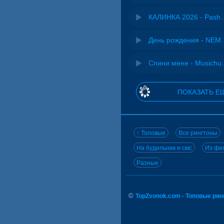
КАЛИНКА 2026 - 
День рожд
Спини ме
ПОКАЗАТЬ Е
↑ Топовые
Все рингтоны
На будильник и смс
Из фил
Разные
©
TopZvonok.com - Топовые ри