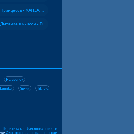
Принцесса - ХАНЗА, Adjo
Дыхание в унисон - DJ Maximus
На звонок
arimba
Звуки
TikTok
Политика конфиденциальности
|
Электронная почта для связи
ail: