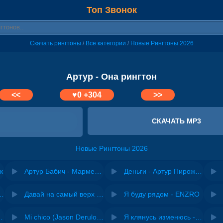
Топ Звонок
Скачать рингтоны
Все категории
Новые Рингтоны 2026
/
/
Артур - Она рингтон
<<
♥
0
+304
>>
СКАЧАТЬ MP3
Новые Рингтоны 2026
к
Артур Бабич - Мармеладка
Деньги - Артур Пирожков
riginal mix) - Zexov
Давай на самый верх | Night Deep House Edit - Zivert
Я буду рядом - ENZRO
 Ирина Завадская
Mi chico (Jason Derulo, Melody version) - DJ Goja, Jason Derulo & Melody
Я клянусь изменюсь - Дюма