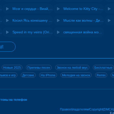
Pasha Production
Мозг и сердце - Виай, Sherbi
Welcome to Kitty City - Cyriak
ения - NEMIGA
Косил Ясь конюшину - ВИА "Песняры"
Мысли как волны - Дисковолна
не - Musichuman
Speed in my veins (Original mix) - MODESSON
священная война мэшап - меллстрой х урал гайсин
ЩЁ
Новые 2025
Припевы песен
Звонок на любой вкус
Бесплатные
ьмов и игр
Детские
На iPhone
Мелодии на звонок
Remix
M
нгтоны на телефон
Правообладателям/Copyright(DMCA)
E-m