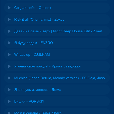
Создай себя - Ominex
Risk it all (Original mix) - Zexov
Давай на самый верх | Night Deep House Edit - Zivert
Я буду рядом - ENZRO
What's up - DJ.ILHAM
У меня своя погода! - Ирина Завадская
Mi chico (Jason Derulo, Melody version) - DJ Goja, Jason Derulo & Melody
Я клянусь изменюсь - Дюма
Вишня - VORSKIY
Мозг и сердце - Виай, Sherbi