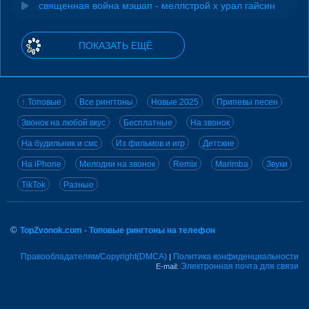
священная война мэшап - меллстрой х урал гайсин
ПОКАЗАТЬ ЕЩЁ
↑ Топовые
Все рингтоны
Новые 2025
Припевы песен
Звонок на любой вкус
Бесплатные
На звонок
На будильник и смс
Из фильмов и игр
Детские
На iPhone
Мелодии на звонок
Remix
Marimba
Звуки
TikTok
Разные
©
TopZvonok.com - Топовые рингтоны на телефон
Правообладателям/Copyright(DMCA)
Политика конфиденциальности
|
Электронная почта для связи
E-mail: