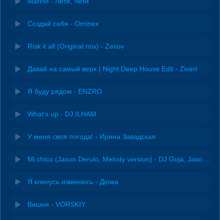
Marrivi - Лети, лети
Создай себя - Ominex
Risk it all (Original mix) - Zexov
Давай на самый верх | Night Deep House Edit - Zivert
Я буду рядом - ENZRO
What's up - DJ.ILHAM
У меня своя погода! - Ирина Завадская
Mi chico (Jason Derulo, Melody version) - DJ Goja, Jason Derulo & Melody
Я клянусь изменюсь - Дюма
Вишня - VORSKIY