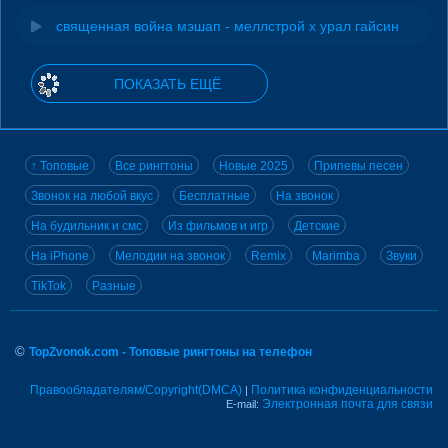
священная война мэшап - меллстрой х урал гайсин
ПОКАЗАТЬ ЕЩЁ
↑ Топовые
Все рингтоны
Новые 2025
Припевы песен
Звонок на любой вкус
Бесплатные
На звонок
На будильник и смс
Из фильмов и игр
Детские
На iPhone
Мелодии на звонок
Remix
Marimba
Звуки
TikTok
Разные
©
TopZvonok.com - Топовые рингтоны на телефон
Правообладателям/Copyright(DMCA)
Политика конфиденциальности
|
Электронная почта для связи
E-mail: