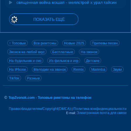
священная война мэшап - меллстрой х урал гайсин
ПОКАЗАТЬ ЕЩЁ
↑ Топовые
Все рингтоны
Новые 2025
Припевы песен
Звонок на любой вкус
Бесплатные
На звонок
На будильник и смс
Из фильмов и игр
Детские
На iPhone
Мелодии на звонок
Remix
Marimba
Звуки
TikTok
Разные
©
TopZvonok.com - Топовые рингтоны на телефон
Правообладателям/Copyright(DMCA)
Политика конфиденциальности
|
Электронная почта для связи
E-mail: