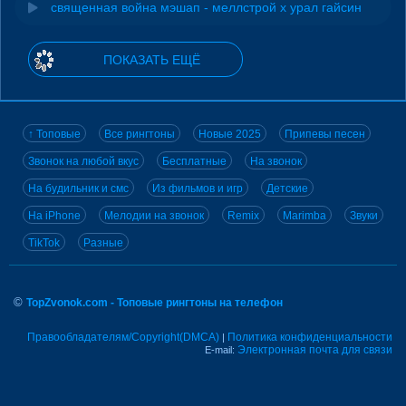
священная война мэшап - меллстрой х урал гайсин
ПОКАЗАТЬ ЕЩЁ
↑ Топовые
Все рингтоны
Новые 2025
Припевы песен
Звонок на любой вкус
Бесплатные
На звонок
На будильник и смс
Из фильмов и игр
Детские
На iPhone
Мелодии на звонок
Remix
Marimba
Звуки
TikTok
Разные
©
TopZvonok.com - Топовые рингтоны на телефон
Правообладателям/Copyright(DMCA)
Политика конфиденциальности
|
Электронная почта для связи
E-mail: