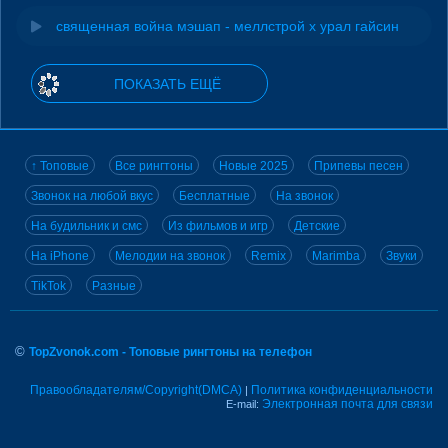
священная война мэшап - меллстрой х урал гайсин
ПОКАЗАТЬ ЕЩЁ
↑ Топовые
Все рингтоны
Новые 2025
Припевы песен
Звонок на любой вкус
Бесплатные
На звонок
На будильник и смс
Из фильмов и игр
Детские
На iPhone
Мелодии на звонок
Remix
Marimba
Звуки
TikTok
Разные
©
TopZvonok.com - Топовые рингтоны на телефон
Правообладателям/Copyright(DMCA)
Политика конфиденциальности
|
Электронная почта для связи
E-mail: