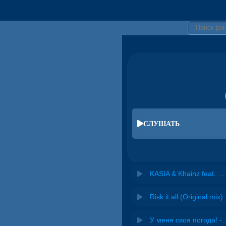
СЛУШАТЬ
KASIA & Khainz feat. Mariz - Stop Go (Extended Mix)
Risk it all (O
У меня своя погода! -