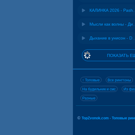
КАЛИНКА 2026 - 
Мысли как волн
Дыхание в унисон -
ПОКАЗАТЬ Е
↑ Топовые
Все рингтоны
На будильник и смс
Из фил
Разные
©
TopZvonok.com - Топовые ри