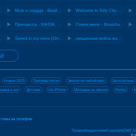
Pasha Production
Мозг и сердце - Виай, Sherbi
Welcome to Kitty City - Cyriak
ы - Дисковолна
Принцесса - ХАНЗА, Adjo
Спини мене - Musichuman
 DJ Maximus
Speed in my veins (Original mix) - MODESSON
священная война мэшап - меллстрой х урал гайсин
ЩЁ
Новые 2025
Припевы песен
Звонок на любой вкус
Бесплатные
ьмов и игр
Детские
На iPhone
Мелодии на звонок
Remix
M
нгтоны на телефон
Правообладателям/Copyright(DMCA)
E-m