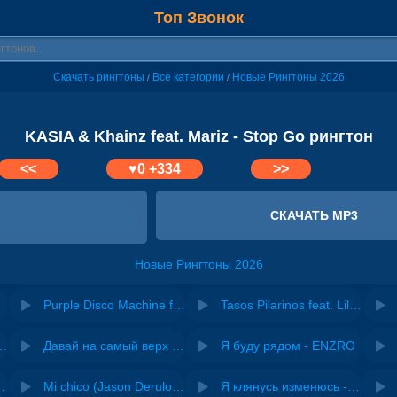
Топ Звонок
Скачать рингтоны
Все категории
Новые Рингтоны 2026
/
/
KASIA & Khainz feat. Mariz - Stop Go рингтон
<<
♥
0
+334
>>
СКАЧАТЬ MP3
Новые Рингтоны 2026
Purple Disco Machine feat. Morgan - Can't Stop Loving You
Tasos Pilarinos feat. Liltzek - I Can't Stop (Radio Edit)
riginal mix) - Zexov
Давай на самый верх | Night Deep House Edit - Zivert
Я буду рядом - ENZRO
 Ирина Завадская
Mi chico (Jason Derulo, Melody version) - DJ Goja, Jason Derulo & Melody
Я клянусь изменюсь - Дюма