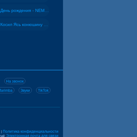
День рождения - NEMIGA
Косил Ясь конюшину - ВИА "Песняры"
На звонок
arimba
Звуки
TikTok
Политика конфиденциальности
|
Электронная почта для связи
ail: