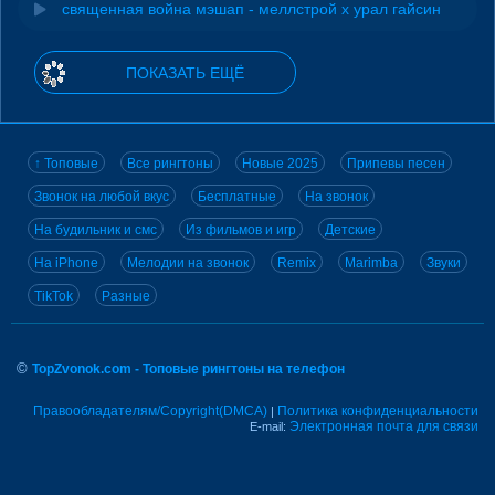
священная война мэшап - меллстрой х урал гайсин
ПОКАЗАТЬ ЕЩЁ
↑ Топовые
Все рингтоны
Новые 2025
Припевы песен
Звонок на любой вкус
Бесплатные
На звонок
На будильник и смс
Из фильмов и игр
Детские
На iPhone
Мелодии на звонок
Remix
Marimba
Звуки
TikTok
Разные
©
TopZvonok.com - Топовые рингтоны на телефон
Правообладателям/Copyright(DMCA)
Политика конфиденциальности
|
Электронная почта для связи
E-mail: