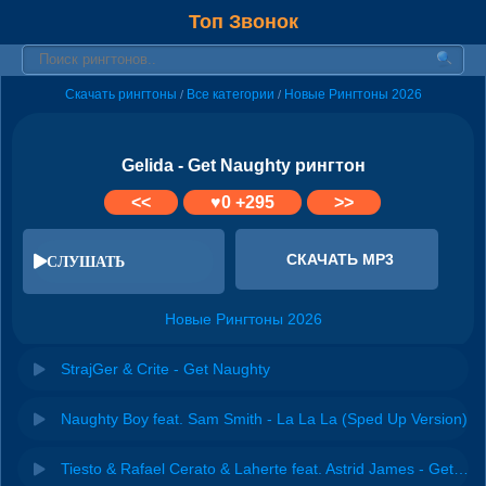
Топ Звонок
Скачать рингтоны
Все категории
Новые Рингтоны 2026
/
/
Gelida - Get Naughty рингтон
<<
♥
0
+295
>>
СКАЧАТЬ MP3
СЛУШАТЬ
Новые Рингтоны 2026
StrajGer & Crite - Get Naughty
Naughty Boy feat. Sam Smith - La La La (Sped Up Version)
Tiesto & Rafael Cerato & Laherte feat. Astrid James - Get Naughty (Extended Mix)