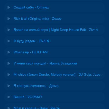
Создай себя - Ominex
Risk it all (Original mix) - Zexov
Давай на самый верх | Night Deep House Edit - Zivert
Я буду рядом - ENZRO
What's up - DJ.ILHAM
У меня своя погода! - Ирина Завадская
Mi chico (Jason Derulo, Melody version) - DJ Goja, Jason Derulo & Melody
Я клянусь изменюсь - Дюма
Вишня - VORSKIY
Мозг и сердце - Виай, Sherbi