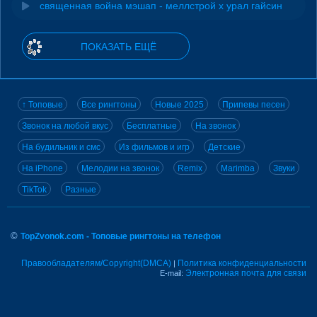
священная война мэшап - меллстрой х урал гайсин
ПОКАЗАТЬ ЕЩЁ
↑ Топовые
Все рингтоны
Новые 2025
Припевы песен
Звонок на любой вкус
Бесплатные
На звонок
На будильник и смс
Из фильмов и игр
Детские
На iPhone
Мелодии на звонок
Remix
Marimba
Звуки
TikTok
Разные
©
TopZvonok.com - Топовые рингтоны на телефон
Правообладателям/Copyright(DMCA)
Политика конфиденциальности
|
Электронная почта для связи
E-mail: