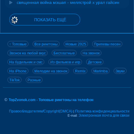
священная война мэшап - меллстрой х урал гайсин
ПОКАЗАТЬ ЕЩЁ
↑ Топовые
Все рингтоны
Новые 2025
Припевы песен
Звонок на любой вкус
Бесплатные
На звонок
На будильник и смс
Из фильмов и игр
Детские
На iPhone
Мелодии на звонок
Remix
Marimba
Звуки
TikTok
Разные
©
TopZvonok.com - Топовые рингтоны на телефон
Правообладателям/Copyright(DMCA)
Политика конфиденциальности
|
Электронная почта для связи
E-mail: