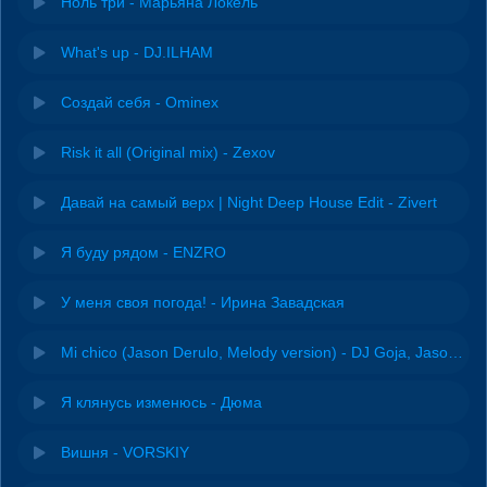
Ноль три - Марьяна Локель
What's up - DJ.ILHAM
Создай себя - Ominex
Risk it all (Original mix) - Zexov
Давай на самый верх | Night Deep House Edit - Zivert
Я буду рядом - ENZRO
У меня своя погода! - Ирина Завадская
Mi chico (Jason Derulo, Melody version) - DJ Goja, Jason Derulo & Melody
Я клянусь изменюсь - Дюма
Вишня - VORSKIY