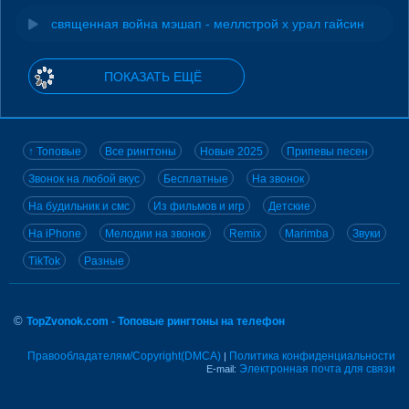
священная война мэшап - меллстрой х урал гайсин
ПОКАЗАТЬ ЕЩЁ
↑ Топовые
Все рингтоны
Новые 2025
Припевы песен
Звонок на любой вкус
Бесплатные
На звонок
На будильник и смс
Из фильмов и игр
Детские
На iPhone
Мелодии на звонок
Remix
Marimba
Звуки
TikTok
Разные
©
TopZvonok.com - Топовые рингтоны на телефон
Правообладателям/Copyright(DMCA)
Политика конфиденциальности
|
Электронная почта для связи
E-mail: