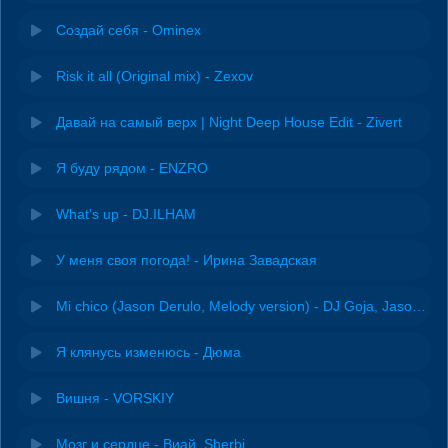
Создай себя - Ominex
Risk it all (Original mix) - Zexov
Давай на самый верх | Night Deep House Edit - Zivert
Я буду рядом - ENZRO
What's up - DJ.ILHAM
У меня своя погода! - Ирина Завадская
Mi chico (Jason Derulo, Melody version) - DJ Goja, Jason Derulo & Melody
Я клянусь изменюсь - Дюма
Вишня - VORSKIY
Мозг и сердце - Виай, Sherbi