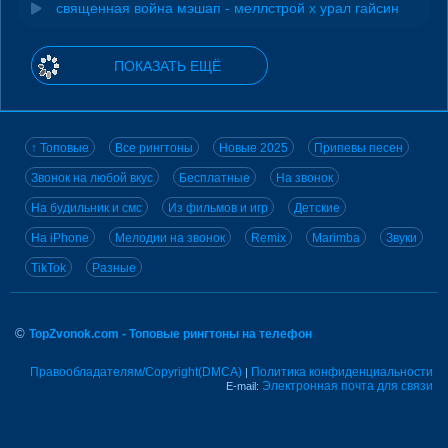
священная война мэшап - меллстрой х урал гайсин
ПОКАЗАТЬ ЕЩЁ
↑ Топовые
Все рингтоны
Новые 2025
Припевы песен
Звонок на любой вкус
Бесплатные
На звонок
На будильник и смс
Из фильмов и игр
Детские
На iPhone
Мелодии на звонок
Remix
Marimba
Звуки
TikTok
Разные
©
TopZvonok.com - Топовые рингтоны на телефон
Правообладателям/Copyright(DMCA)
Политика конфиденциальности
|
Электронная почта для связи
E-mail: