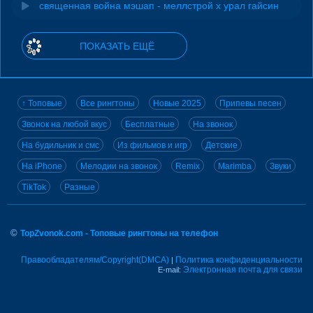
священная война мэшап - меллстрой х урал гайсин
ПОКАЗАТЬ ЕЩЁ
↑ Топовые
Все рингтоны
Новые 2025
Припевы песен
Звонок на любой вкус
Бесплатные
На звонок
На будильник и смс
Из фильмов и игр
Детские
На iPhone
Мелодии на звонок
Remix
Marimba
Звуки
TikTok
Разные
©
TopZvonok.com - Топовые рингтоны на телефон
Правообладателям/Copyright(DMCA)
Политика конфиденциальности
|
Электронная почта для связи
E-mail: