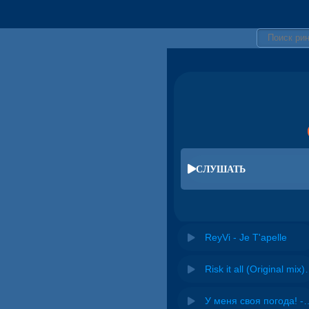
СЛУШАТЬ
ReyVi - Je T'apelle
Risk it all (O
У меня своя погода! -