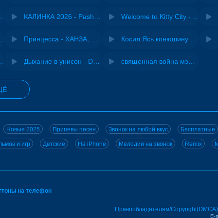
- Виай, Sherbi
КАЛИНКА 2026 - Pasha Production
Welcome to Kitty City - Cyriak
ения - NEMIGA
Принцесса - ХАНЗА, Adjo
Косил Ясь конюшину - ВИА "Песняры"
iginal mix) - MODESSON
Дыхание в унисон - DJ Maximus
священная война мэшап - меллстрой х урал гайсин
ЩЁ
Новые 2025
Припевы песен
Звонок на любой вкус
Бесплатные
ьмов и игр
Детские
На iPhone
Мелодии на звонок
Remix
M
нгтоны на телефон
Правообладателям/Copyright(DMCA)
E-m