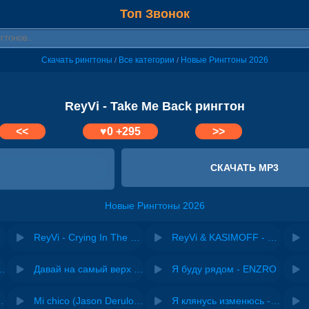
Топ Звонок
Скачать рингтоны
Все категории
Новые Рингтоны 2026
/
/
ReyVi - Take Me Back рингтон
<<
♥
0
+295
>>
СКАЧАТЬ MP3
Новые Рингтоны 2026
ReyVi - Crying In The Dark
ReyVi & KASIMOFF - Luce Dell'amore
riginal mix) - Zexov
Давай на самый верх | Night Deep House Edit - Zivert
Я буду рядом - ENZRO
 Ирина Завадская
Mi chico (Jason Derulo, Melody version) - DJ Goja, Jason Derulo & Melody
Я клянусь изменюсь - Дюма