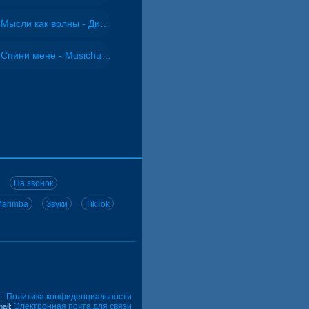
Мысли как волны - Дисковолна
Спини мене - Musichuman
На звонок
arimba
Звуки
TikTok
Политика конфиденциальности
|
Электронная почта для связи
ail: