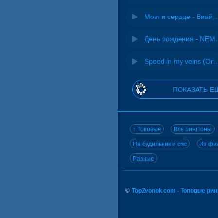
Мозг и сердце 
День рожд
Speed in my veins (Or
ПОКАЗАТЬ Е
↑ Топовые
Все рингтоны
На будильник и смс
Из фил
Разные
©
TopZvonok.com - Топовые ри