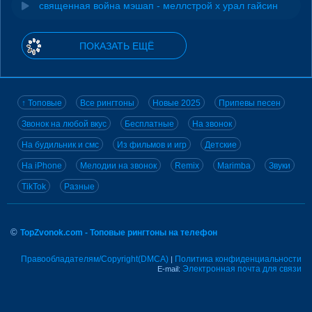
священная война мэшап - меллстрой х урал гайсин
ПОКАЗАТЬ ЕЩЁ
↑ Топовые
Все рингтоны
Новые 2025
Припевы песен
Звонок на любой вкус
Бесплатные
На звонок
На будильник и смс
Из фильмов и игр
Детские
На iPhone
Мелодии на звонок
Remix
Marimba
Звуки
TikTok
Разные
©
TopZvonok.com - Топовые рингтоны на телефон
Правообладателям/Copyright(DMCA)
Политика конфиденциальности
|
Электронная почта для связи
E-mail: