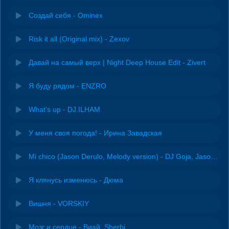
Создай себя - Ominex
Risk it all (Original mix) - Zexov
Давай на самый верх | Night Deep House Edit - Zivert
Я буду рядом - ENZRO
What's up - DJ.ILHAM
У меня своя погода! - Ирина Завадская
Mi chico (Jason Derulo, Melody version) - DJ Goja, Jason Derulo & Melody
Я клянусь изменюсь - Дюма
Вишня - VORSKIY
Мозг и сердце - Виай, Sherbi