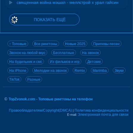
священная война мэшап - меллстрой х урал гайсин
ПОКАЗАТЬ ЕЩЁ
↑ Топовые
Все рингтоны
Новые 2025
Припевы песен
Звонок на любой вкус
Бесплатные
На звонок
На будильник и смс
Из фильмов и игр
Детские
На iPhone
Мелодии на звонок
Remix
Marimba
Звуки
TikTok
Разные
©
TopZvonok.com - Топовые рингтоны на телефон
Правообладателям/Copyright(DMCA)
Политика конфиденциальности
|
Электронная почта для связи
E-mail: