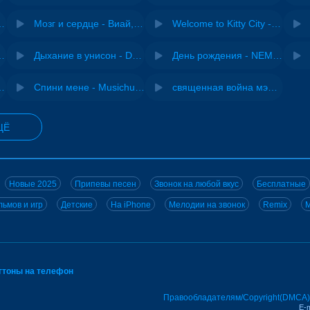
Pasha Production
Мозг и сердце - Виай, Sherbi
Welcome to Kitty City - Cyriak
ы - Дисковолна
Дыхание в унисон - DJ Maximus
День рождения - NEMIGA
iginal mix) - MODESSON
Спини мене - Musichuman
священная война мэшап - меллстрой х урал гайсин
ЩЁ
Новые 2025
Припевы песен
Звонок на любой вкус
Бесплатные
ьмов и игр
Детские
На iPhone
Мелодии на звонок
Remix
M
нгтоны на телефон
Правообладателям/Copyright(DMCA)
E-m