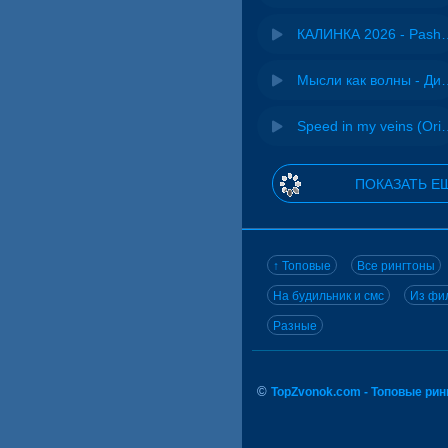
КАЛИНКА 2026 - 
Мысли как волн
Speed in my veins (Or
ПОКАЗАТЬ Е
↑ Топовые
Все рингтоны
На будильник и смс
Из фил
Разные
©
TopZvonok.com - Топовые ри