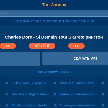
Топ Звонок
Скачать рингтоны
Все категории
Новые Рингтоны 2026
/
/
Charles Dore - Si Demain Tout S'arrete рингтон
<<
♥
0
+218
>>
СКАЧАТЬ MP3
Новые Рингтоны 2026
e - Tout Pour La Lumiere (Generique)
Julien Dore - L'ange Dechu
Vitaa feat. Julien Dore - Viens On Essaie
Risk it all (Original mix) - Zexov
Давай на самый верх | Night Deep House Edit - Zivert
 Ирина Завадская
Mi chico (Jason Derulo, Melody version) - DJ Goja, Jason Derulo & Melody
Я клянусь изменюсь - Дюма