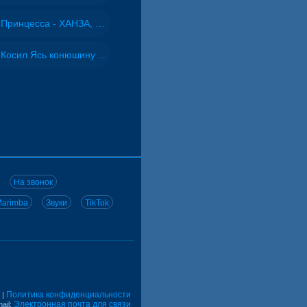
Принцесса - ХАНЗА, Adjo
Косил Ясь конюшину - ВИА "Песняры"
На звонок
arimba
Звуки
TikTok
Политика конфиденциальности
|
Электронная почта для связи
ail: