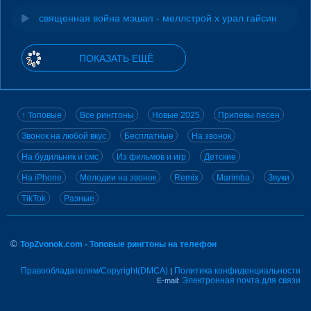
священная война мэшап - меллстрой х урал гайсин
ПОКАЗАТЬ ЕЩЁ
↑ Топовые
Все рингтоны
Новые 2025
Припевы песен
Звонок на любой вкус
Бесплатные
На звонок
На будильник и смс
Из фильмов и игр
Детские
На iPhone
Мелодии на звонок
Remix
Marimba
Звуки
TikTok
Разные
©
TopZvonok.com - Топовые рингтоны на телефон
Правообладателям/Copyright(DMCA)
Политика конфиденциальности
|
Электронная почта для связи
E-mail: