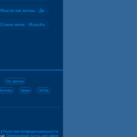
Мысли как волны - Дисковолна
Спини мене - Musichuman
На звонок
arimba
Звуки
TikTok
Политика конфиденциальности
|
Электронная почта для связи
ail: