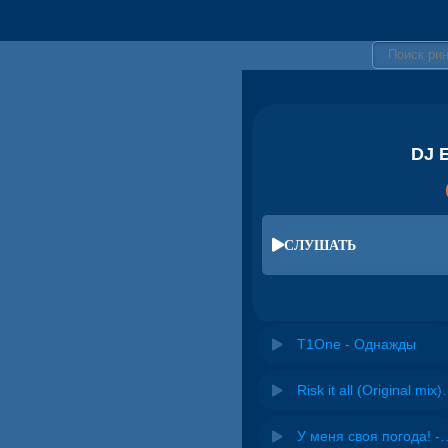
DJ 
СЛУШАТЬ
T1One - Однажды
Risk it all (O
У меня своя погода! -