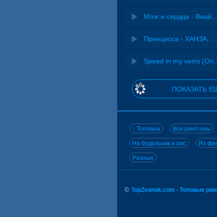
Мозг и сердце 
Принцесса - ХАНЗА, Ad
Speed in my veins (Or
ПОКАЗАТЬ Е
↑ Топовые
Все рингтоны
На будильник и смс
Из фил
Разные
©
TopZvonok.com - Топовые ри