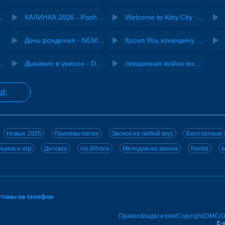
- Виай, Sherbi
КАЛИНКА 2026 - Pasha Production
Welcome to Kitty City - Cyriak
jo
День рождения - NEMIGA
Косил Ясь конюшину - ВИА "Песняры"
iginal mix) - MODESSON
Дыхание в унисон - DJ Maximus
священная война мэшап - меллстрой х урал гайсин
ЩЁ
Новые 2025
Припевы песен
Звонок на любой вкус
Бесплатные
ьмов и игр
Детские
На iPhone
Мелодии на звонок
Remix
M
нгтоны на телефон
Правообладателям/Copyright(DMCA)
E-m