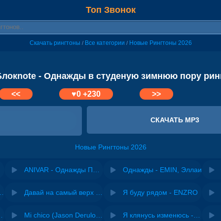
Топ Звонок
Скачать рингтоны
Все категории
Новые Рингтоны 2026
/
/
Блокnote - Однажды в студеную зимнюю пору рин
<<
♥
0
+230
>>
СКАЧАТЬ MP3
Новые Рингтоны 2026
ANIVAR - Однажды Поймёшь
Однажды - EMIN, Эллаи
riginal mix) - Zexov
Давай на самый верх | Night Deep House Edit - Zivert
Я буду рядом - ENZRO
 Ирина Завадская
Mi chico (Jason Derulo, Melody version) - DJ Goja, Jason Derulo & Melody
Я клянусь изменюсь - Дюма