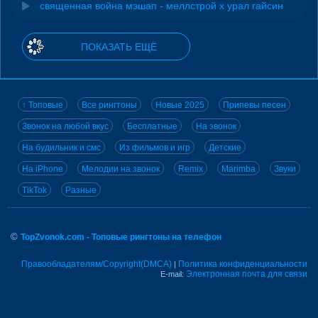
священная война мэшап - меллстрой х урал гайсин
ПОКАЗАТЬ ЕЩЁ
↑ Топовые
Все рингтоны
Новые 2025
Припевы песен
Звонок на любой вкус
Бесплатные
На звонок
На будильник и смс
Из фильмов и игр
Детские
На iPhone
Мелодии на звонок
Remix
Marimba
Звуки
TikTok
Разные
©
TopZvonok.com - Топовые рингтоны на телефон
Правообладателям/Copyright(DMCA)
Политика конфиденциальности
|
Электронная почта для связи
E-mail: