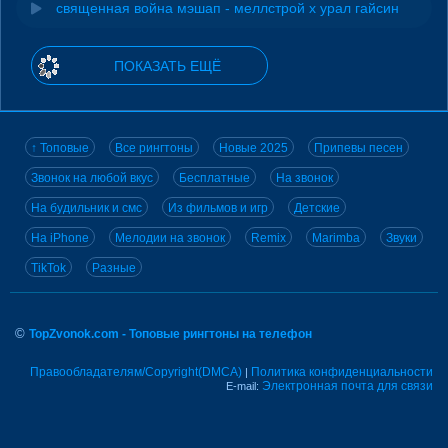
священная война мэшап - меллстрой х урал гайсин
ПОКАЗАТЬ ЕЩЁ
↑ Топовые
Все рингтоны
Новые 2025
Припевы песен
Звонок на любой вкус
Бесплатные
На звонок
На будильник и смс
Из фильмов и игр
Детские
На iPhone
Мелодии на звонок
Remix
Marimba
Звуки
TikTok
Разные
©
TopZvonok.com - Топовые рингтоны на телефон
Правообладателям/Copyright(DMCA)
Политика конфиденциальности
|
Электронная почта для связи
E-mail: