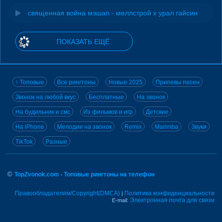
священная война мэшап - меллстрой х урал гайсин
ПОКАЗАТЬ ЕЩЁ
↑ Топовые
Все рингтоны
Новые 2025
Припевы песен
Звонок на любой вкус
Бесплатные
На звонок
На будильник и смс
Из фильмов и игр
Детские
На iPhone
Мелодии на звонок
Remix
Marimba
Звуки
TikTok
Разные
©
TopZvonok.com - Топовые рингтоны на телефон
Правообладателям/Copyright(DMCA)
Политика конфиденциальности
|
Электронная почта для связи
E-mail: