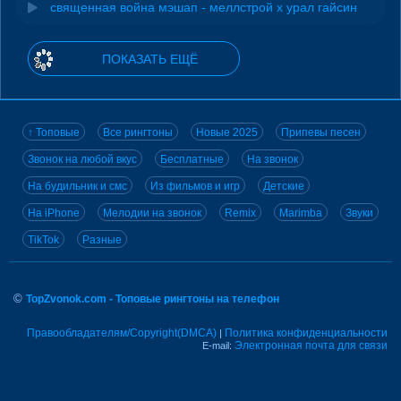
священная война мэшап - меллстрой х урал гайсин
ПОКАЗАТЬ ЕЩЁ
↑ Топовые
Все рингтоны
Новые 2025
Припевы песен
Звонок на любой вкус
Бесплатные
На звонок
На будильник и смс
Из фильмов и игр
Детские
На iPhone
Мелодии на звонок
Remix
Marimba
Звуки
TikTok
Разные
©
TopZvonok.com - Топовые рингтоны на телефон
Правообладателям/Copyright(DMCA)
Политика конфиденциальности
|
Электронная почта для связи
E-mail: