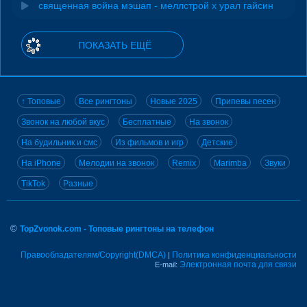
священная война мэшап - меллстрой х урал гайсин
ПОКАЗАТЬ ЕЩЁ
↑ Топовые
Все рингтоны
Новые 2025
Припевы песен
Звонок на любой вкус
Бесплатные
На звонок
На будильник и смс
Из фильмов и игр
Детские
На iPhone
Мелодии на звонок
Remix
Marimba
Звуки
TikTok
Разные
©
TopZvonok.com - Топовые рингтоны на телефон
Правообладателям/Copyright(DMCA)
Политика конфиденциальности
|
Электронная почта для связи
E-mail: