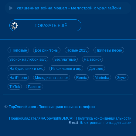
священная война мэшап - меллстрой х урал гайсин
ПОКАЗАТЬ ЕЩЁ
↑ Топовые
Все рингтоны
Новые 2025
Припевы песен
Звонок на любой вкус
Бесплатные
На звонок
На будильник и смс
Из фильмов и игр
Детские
На iPhone
Мелодии на звонок
Remix
Marimba
Звуки
TikTok
Разные
©
TopZvonok.com - Топовые рингтоны на телефон
Правообладателям/Copyright(DMCA)
Политика конфиденциальности
|
Электронная почта для связи
E-mail: