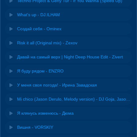
Techno Project & Geny Tur - If You Wanna (Speed Up)
What's up - DJ.ILHAM
Создай себя - Ominex
Risk it all (Original mix) - Zexov
Давай на самый верх | Night Deep House Edit - Zivert
Я буду рядом - ENZRO
У меня своя погода! - Ирина Завадская
Mi chico (Jason Derulo, Melody version) - DJ Goja, Jason Derulo & Melody
Я клянусь изменюсь - Дюма
Вишня - VORSKIY