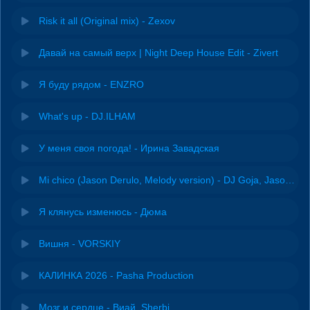
Risk it all (Original mix) - Zexov
Давай на самый верх | Night Deep House Edit - Zivert
Я буду рядом - ENZRO
What's up - DJ.ILHAM
У меня своя погода! - Ирина Завадская
Mi chico (Jason Derulo, Melody version) - DJ Goja, Jason Derulo & Melody
Я клянусь изменюсь - Дюма
Вишня - VORSKIY
КАЛИНКА 2026 - Pasha Production
Мозг и сердце - Виай, Sherbi