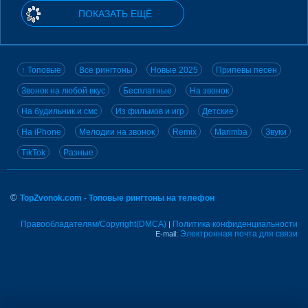
ПОКАЗАТЬ ЕЩЁ
↑ Топовые
Все рингтоны
Новые 2025
Припевы песен
Звонок на любой вкус
Бесплатные
На звонок
На будильник и смс
Из фильмов и игр
Детские
На iPhone
Мелодии на звонок
Remix
Marimba
Звуки
TikTok
Разные
©
TopZvonok.com - Топовые рингтоны на телефон
Правообладателям/Copyright(DMCA)
Политика конфиденциальности
|
Электронная почта для связи
E-mail: